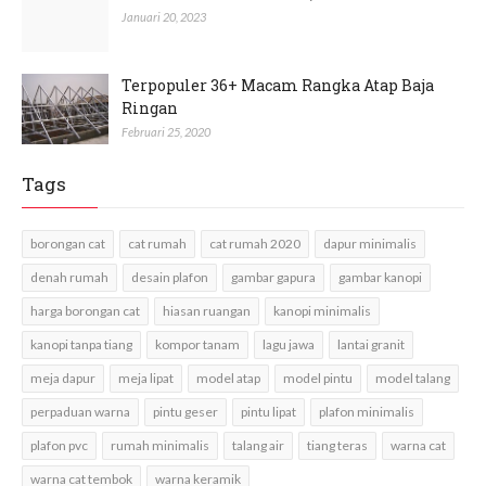
Januari 20, 2023
Terpopuler 36+ Macam Rangka Atap Baja
Ringan
Februari 25, 2020
Tags
borongan cat
cat rumah
cat rumah 2020
dapur minimalis
denah rumah
desain plafon
gambar gapura
gambar kanopi
harga borongan cat
hiasan ruangan
kanopi minimalis
kanopi tanpa tiang
kompor tanam
lagu jawa
lantai granit
meja dapur
meja lipat
model atap
model pintu
model talang
perpaduan warna
pintu geser
pintu lipat
plafon minimalis
plafon pvc
rumah minimalis
talang air
tiang teras
warna cat
warna cat tembok
warna keramik