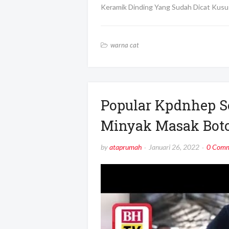
Keramik Dinding Yang Sudah Dicat Kusus
warna cat
Popular Kpdnhep S
Minyak Masak Botol
by
ataprumah
Januari 26, 2022
0 Comm