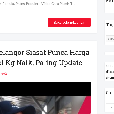
Kat
 Pemula, Paling Populer!. Video Cara Plamir T…
Baca selengkapnya
Tag
dapu
elangor Siasat Punca Harga
 Kg Naik, Paling Update!
about
discl
ents
site
Car