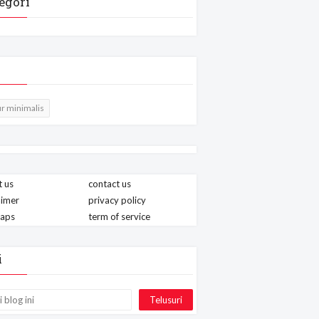
egori
r minimalis
 us
contact us
aimer
privacy policy
maps
term of service
i