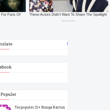
nslate
Select Language
▼
ebook
 Populer
Terpopuler 21+ Bunga Kartun