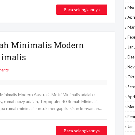
Mei
Baca selengkapnya
Apri
Mar
Feb
ah Minimalis Modern
Jan
nimalis
Des
Nov
ents
Okt
Sep
nimalis Modern Australia Motif Minimalis adalah :
Apri
zy, rumah cozy adalah, Terpopuler 40 Rumah Minimalis
Mar
rapa rumah minimalis untuk mengaplikasikan kenyaman…
Feb
Jan
Baca selengkapnya