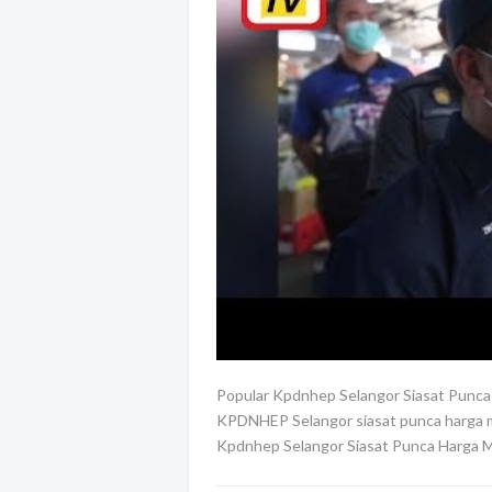
Popular Kpdnhep Selangor Siasat Punca
KPDNHEP Selangor siasat punca harga mi
Kpdnhep Selangor Siasat Punca Harga Mi