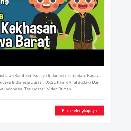
nsi Jawa Barat Seri Budaya Indonesia Terupdate Budaya
udaya Indonesia Durasi : 05:21 Paling Viral Budaya Dan
aya Indonesia, Terupdate!. Video Rumah…
Baca selengkapnya