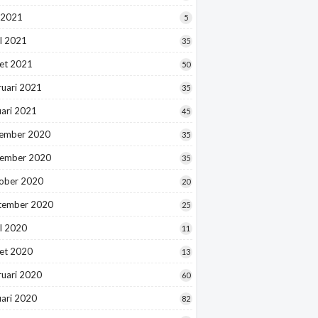
 2021
5
l 2021
35
et 2021
50
ruari 2021
35
uari 2021
45
ember 2020
35
ember 2020
35
ober 2020
20
tember 2020
25
l 2020
11
et 2020
13
ruari 2020
60
uari 2020
82