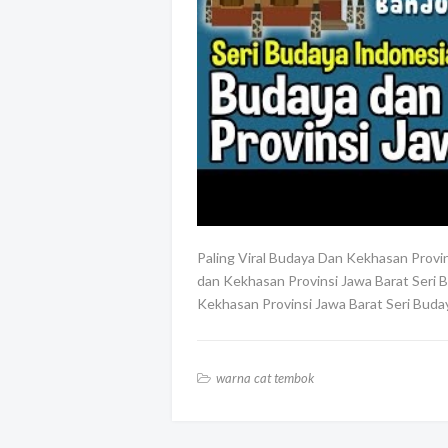
Paling Viral Budaya Dan Kekhasan Provi
dan Kekhasan Provinsi Jawa Barat Seri B
Kekhasan Provinsi Jawa Barat Seri Bud
warna cat tembok