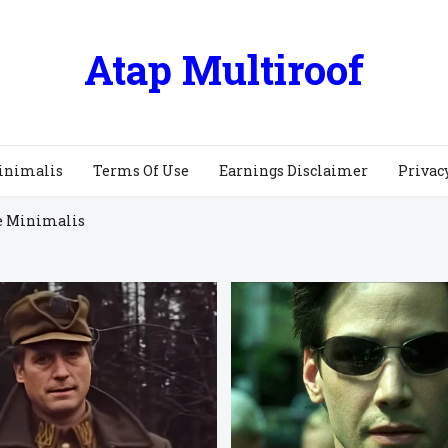
Atap Multiroof
inimalis
Terms Of Use
Earnings Disclaimer
Privac
e Minimalis