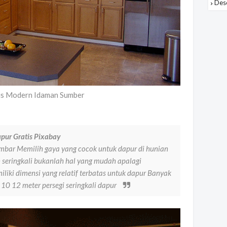
Des
is Modern Idaman Sumber
pur Gratis Pixabay
gambar Memilih gaya yang cocok untuk dapur di hunian
seringkali bukanlah hal yang mudah apalagi
liki dimensi yang relatif terbatas untuk dapur Banyak
 10 12 meter persegi seringkali dapur