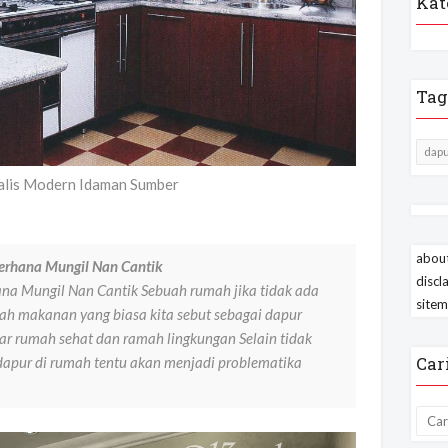
Kat
Tag
dapu
alis Modern Idaman Sumber
about
erhana Mungil Nan Cantik
discl
a Mungil Nan Cantik Sebuah rumah jika tidak ada
site
h makanan yang biasa kita sebut sebagai dapur
ar rumah sehat dan ramah lingkungan Selain tidak
Car
apur di rumah tentu akan menjadi problematika