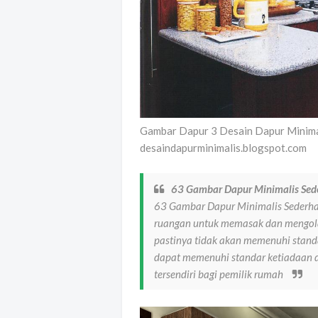
Gambar Dapur 3 Desain Dapur Minim
desaindapurminimalis.blogspot.com
63 Gambar Dapur Minimalis Sed
63 Gambar Dapur Minimalis Sederhan
ruangan untuk memasak dan mengola
pastinya tidak akan memenuhi stand
dapat memenuhi standar ketiadaan d
tersendiri bagi pemilik rumah