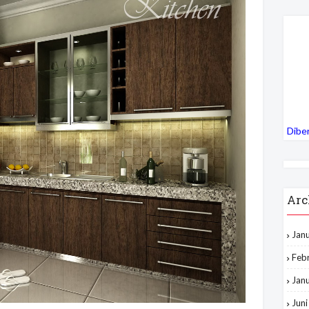
Dibe
Arc
Jan
Feb
Jan
Jun