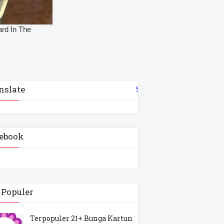
nslate
Select Language
▼
ebook
 Populer
Terpopuler 21+ Bunga Kartun