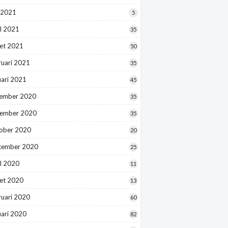
 2021
5
l 2021
35
et 2021
50
ruari 2021
35
uari 2021
45
ember 2020
35
ember 2020
35
ober 2020
20
tember 2020
25
l 2020
11
et 2020
13
ruari 2020
60
uari 2020
82