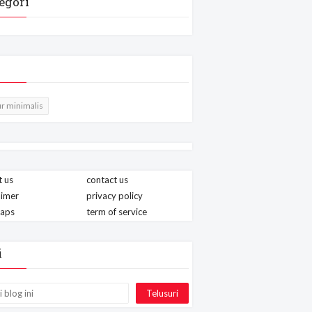
egori
r minimalis
 us
contact us
aimer
privacy policy
maps
term of service
i