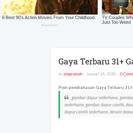
Gaya Terbaru 31+ 
by
ataprumah
Januari 18, 2020
0 Comm
Poin pembahasan Gaya Terbaru 31+ 
gambar dapur sederhana, gambar
sederhana, gambar dapur cantik, des
dapur cantik sederhana, desain dap