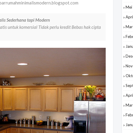
barrumahminimalismodern.blogspot.com
Mei
Apri
lis Sederhana tapi Modern
is untuk komersial Tidak perlu kredit Bebas hak cipta
Mar
Feb
Jan
Des
Nov
Okt
Sep
Apri
Mar
Feb
Jan