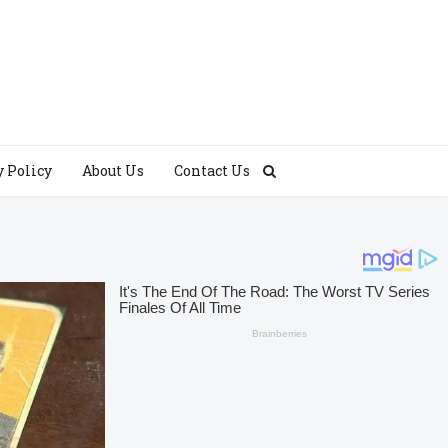
y Policy
About Us
Contact Us