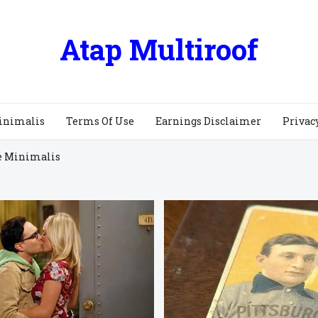
Atap Multiroof
inimalis
Terms Of Use
Earnings Disclaimer
Privac
e Minimalis