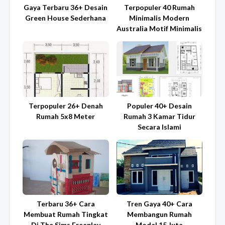
Gaya Terbaru 36+ Desain
Terpopuler 40 Rumah
Green House Sederhana
Minimalis Modern
Australia Motif Minimalis
Terpopuler 26+ Denah
Populer 40+ Desain
Rumah 5x8 Meter
Rumah 3 Kamar Tidur
Secara Islami
Terbaru 36+ Cara
Tren Gaya 40+ Cara
Membuat Rumah Tingkat
Membangun Rumah
Di The Sims Freeplay
Modal 15 Juta