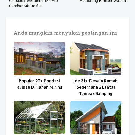
Cat Dulux Weathershield Pro
Memotong Rambut Wanita
Gambar Minimalis
Anda mungkin menyukai postingan ini
Populer 27+ Pondasi
Ide 31+ Desain Rumah
Rumah Di Tanah Miring
Sederhana 2 Lantai
Tampak Samping