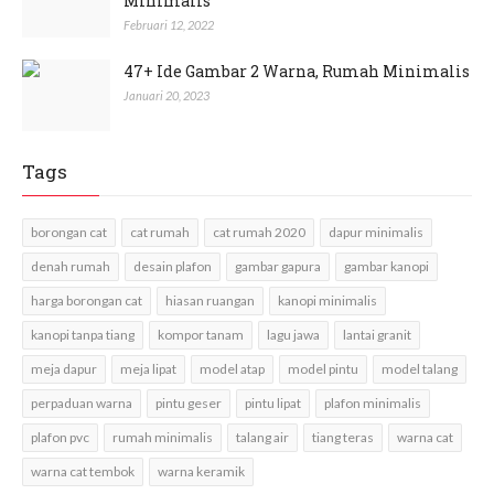
Minimalis
Februari 12, 2022
47+ Ide Gambar 2 Warna, Rumah Minimalis
Januari 20, 2023
Tags
borongan cat
cat rumah
cat rumah 2020
dapur minimalis
denah rumah
desain plafon
gambar gapura
gambar kanopi
harga borongan cat
hiasan ruangan
kanopi minimalis
kanopi tanpa tiang
kompor tanam
lagu jawa
lantai granit
meja dapur
meja lipat
model atap
model pintu
model talang
perpaduan warna
pintu geser
pintu lipat
plafon minimalis
plafon pvc
rumah minimalis
talang air
tiang teras
warna cat
warna cat tembok
warna keramik