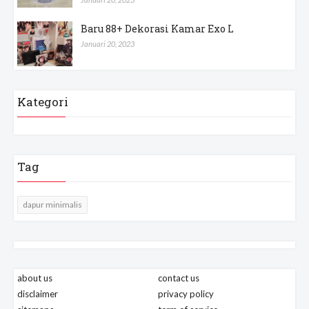
Baru 88+ Dekorasi Kamar Exo L
Januari 20, 2023
Kategori
Tag
dapur minimalis
about us
contact us
disclaimer
privacy policy