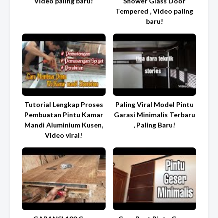
Video paling baru!
Shower Glass Door
Tempered , Video paling
baru!
Tutorial Lengkap Proses
Paling Viral Model Pintu
Pembuatan Pintu Kamar
Garasi Minimalis Terbaru
Mandi Aluminium Kusen,
, Paling Baru!
Video viral!