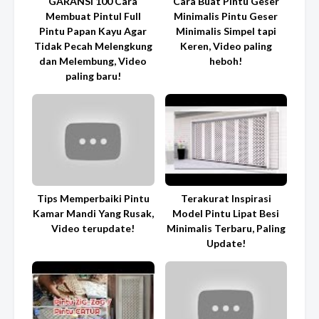
GARANSI 100 Cara
Cara Buat Pintu Geser
Membuat Pintul Full
Minimalis Pintu Geser
Pintu Papan Kayu Agar
Minimalis Simpel tapi
Tidak Pecah Melengkung
Keren, Video paling
dan Melembung, Video
heboh!
paling baru!
Tips Memperbaiki Pintu
Terakurat Inspirasi
Kamar Mandi Yang Rusak,
Model Pintu Lipat Besi
Video terupdate!
Minimalis Terbaru, Paling
Update!