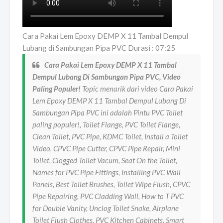
Cara Pakai Lem Epoxy DEMP X 11 Tambal Dempul
Lubang di Sambungan Pipa PVC Durasi : 07:25
Cara Pakai Lem Epoxy DEMP X 11 Tambal
Dempul Lubang Di Sambungan Pipa PVC, Video
Paling Populer!
Topic menarik dari video Cara Pakai
Lem Epoxy DEMP X 11 Tambal Dempul Lubang Di
Sambungan Pipa PVC ini adalah Pintu PVC Toilet
paling populer!, Toilet Flange, PVC Toilet Flange,
Clean Toilet, PVC Pipe, KDMC Toilet, Install a Toilet
Video, CPVC Pipe Cutter, CPVC Pipe Repair, Mini
Toilet, Clogged Toilet Vacum, Seat On the Toilet,
Names for PVC Pipe Fittings, Installing PVC Wall
Panels, Best Toilet Brushes, Toilet Wipe Flush, CPVC
Pipe Repairing, PVC Cladding Wall, How to T PVC
for Double Vanity, Unclog Toilet Snake, Airplane
Toilet Flush Clothes, PVC Kitchen Cabinets, Smart