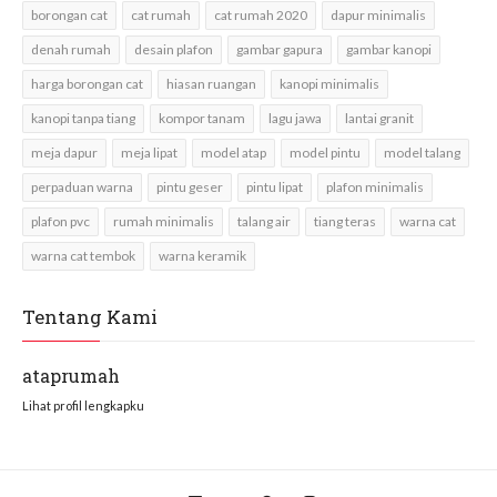
borongan cat
cat rumah
cat rumah 2020
dapur minimalis
denah rumah
desain plafon
gambar gapura
gambar kanopi
harga borongan cat
hiasan ruangan
kanopi minimalis
kanopi tanpa tiang
kompor tanam
lagu jawa
lantai granit
meja dapur
meja lipat
model atap
model pintu
model talang
perpaduan warna
pintu geser
pintu lipat
plafon minimalis
plafon pvc
rumah minimalis
talang air
tiang teras
warna cat
warna cat tembok
warna keramik
Tentang Kami
ataprumah
Lihat profil lengkapku