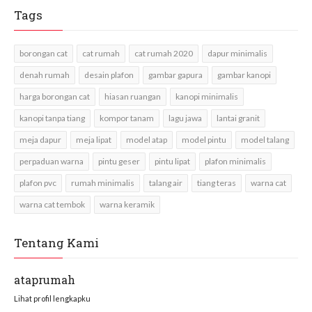
Tags
borongan cat
cat rumah
cat rumah 2020
dapur minimalis
denah rumah
desain plafon
gambar gapura
gambar kanopi
harga borongan cat
hiasan ruangan
kanopi minimalis
kanopi tanpa tiang
kompor tanam
lagu jawa
lantai granit
meja dapur
meja lipat
model atap
model pintu
model talang
perpaduan warna
pintu geser
pintu lipat
plafon minimalis
plafon pvc
rumah minimalis
talang air
tiang teras
warna cat
warna cat tembok
warna keramik
Tentang Kami
ataprumah
Lihat profil lengkapku