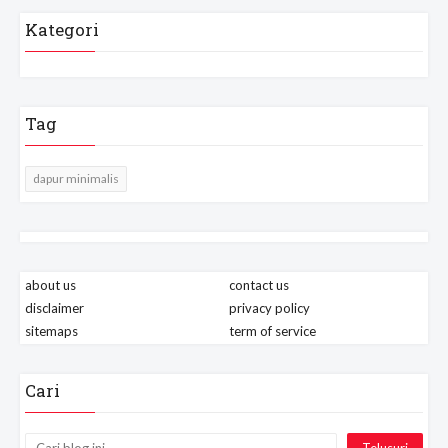
Kategori
Tag
dapur minimalis
about us
contact us
disclaimer
privacy policy
sitemaps
term of service
Cari