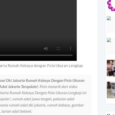
arta Rumah Kebaya dengan Pola Ukuran Lengkap
awi Dki Jakarta Rumah Kebaya Dengan Pola Ukuran
Adat Jakarta Terupdate!.
Poin menarik dari video
karta Rumah Kebaya Dengan Pola Ukuran Lengkap ini
puler!, rumah adat jawa tengah, pakaian adat
 nama rumah adat dki jakarta, rumah kebaya, gambar
 tarian adat betawi,