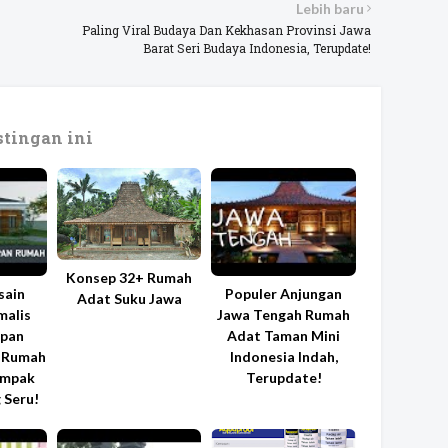
Lebih baru
Paling Viral Budaya Dan Kekhasan Provinsi Jawa
Barat Seri Budaya Indonesia, Terupdate!
tingan ini
Konsep 32+ Rumah
sain
Populer Anjungan
Adat Suku Jawa
malis
Jawa Tengah Rumah
pan
Adat Taman Mini
 Rumah
Indonesia Indah,
ampak
Terupdate!
 Seru!