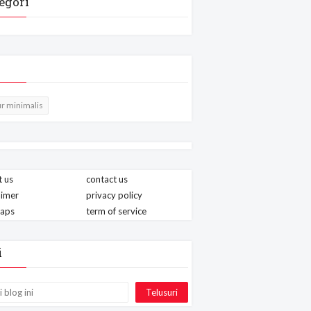
egori
r minimalis
 us
contact us
aimer
privacy policy
maps
term of service
i