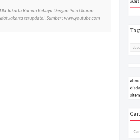
Kat
Dki Jakarta Rumah Kebaya Dengan Pola Ukuran
Adat Jakarta terupdate!. Sumber : www.youtube.com
Tag
dapu
about
discl
site
Car