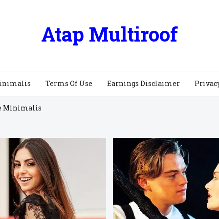
Atap Multiroof
inimalis
Terms Of Use
Earnings Disclaimer
Privac
e Minimalis