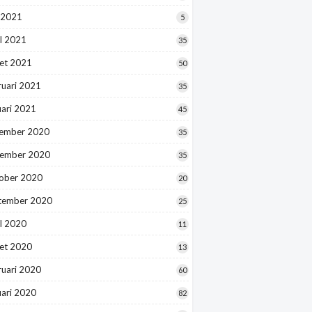
 2021
5
l 2021
35
et 2021
50
ruari 2021
35
uari 2021
45
ember 2020
35
ember 2020
35
ober 2020
20
tember 2020
25
l 2020
11
et 2020
13
ruari 2020
60
uari 2020
82