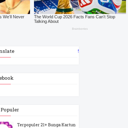
nslate
Select Language
▼
ebook
 Populer
Terpopuler 21+ Bunga Kartun