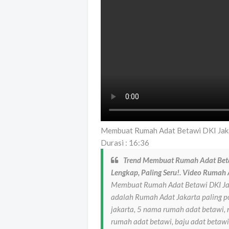
Membuat Rumah Adat Betawi DKI Jak
Durasi : 16:36
Trend Membuat Rumah Adat Bet
Lengkap, Paling Seru!. Video Rumah 
Membuat Rumah Adat Betawi DKI Ja
adalah Rumah Adat Jakarta paling po
jakarta, 5 nama rumah adat betawi,
rumah adat betawi, baju adat betawi,