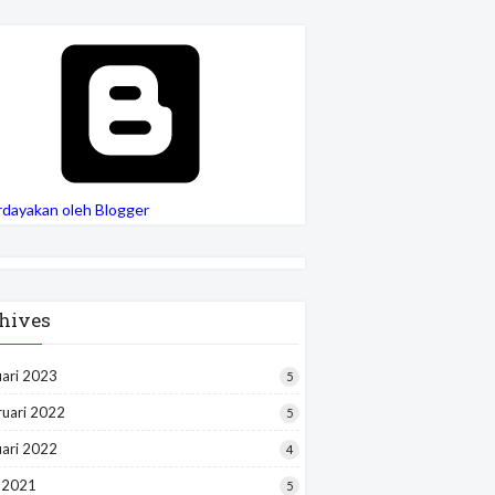
rdayakan oleh Blogger
hives
uari 2023
5
ruari 2022
5
uari 2022
4
i 2021
5