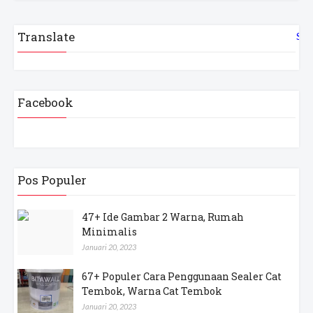
Translate
Sel
Facebook
Pos Populer
47+ Ide Gambar 2 Warna, Rumah
Minimalis
Januari 20, 2023
67+ Populer Cara Penggunaan Sealer Cat
Tembok, Warna Cat Tembok
Januari 20, 2023